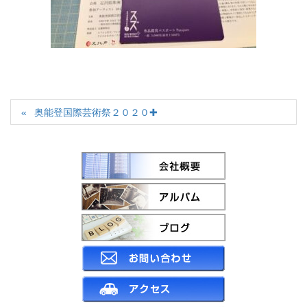
奥能登国際芸術祭２０２０✚