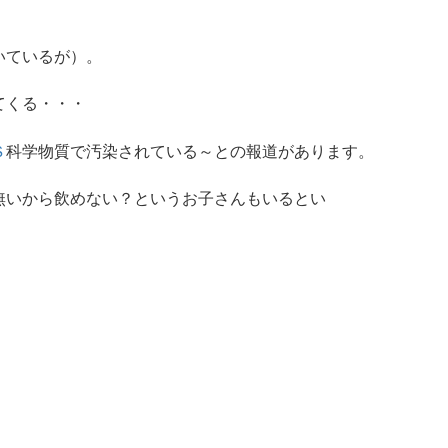
。
いているが）。
てくる・・・
Ｓ
科学物質で汚染されている～との報道があります。
無いから飲めない？というお子さんもいるとい
。
。