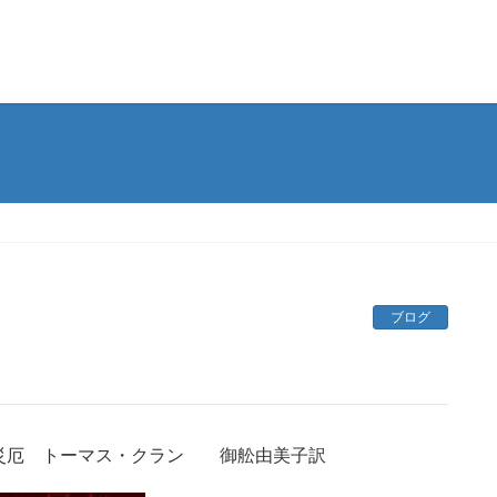
ブログ
災厄 トーマス・クラン 御舩由美子訳