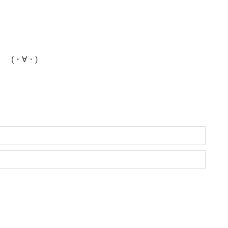
(・∀・)