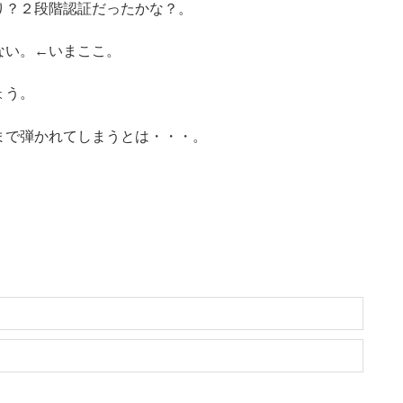
り？２段階認証だったかな？。
ない。←いまここ。
ょう。
まで弾かれてしまうとは・・・。