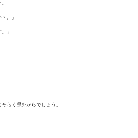
た。
か？。」
す。」
おそらく県外からでしょう。
。