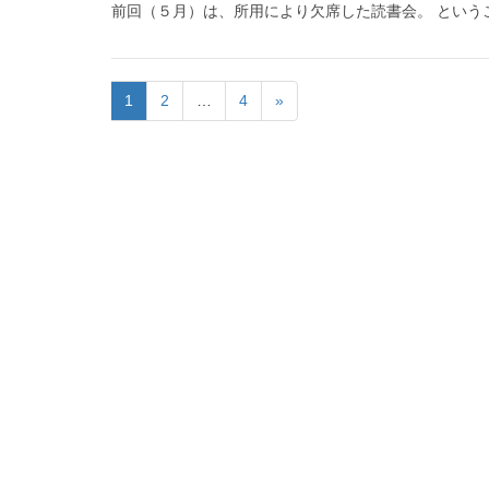
前回（５月）は、所用により欠席した読書会。 というこ
1
2
…
4
»