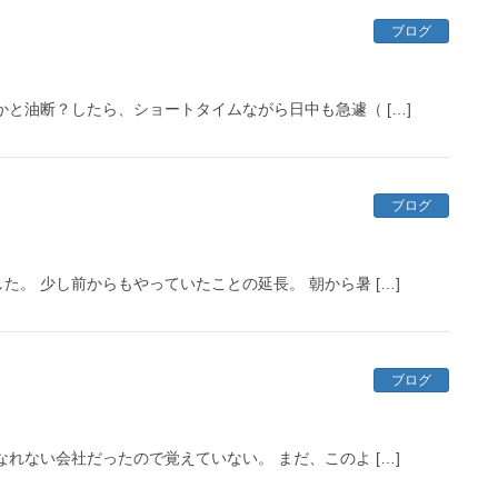
ブログ
と油断？したら、ショートタイムながら日中も急遽（ […]
ブログ
。 少し前からもやっていたことの延長。 朝から暑 […]
ブログ
れない会社だったので覚えていない。 まだ、このよ […]