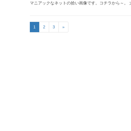
マニアックなネットの拾い画像です。コチラから～。 大
1
2
3
»