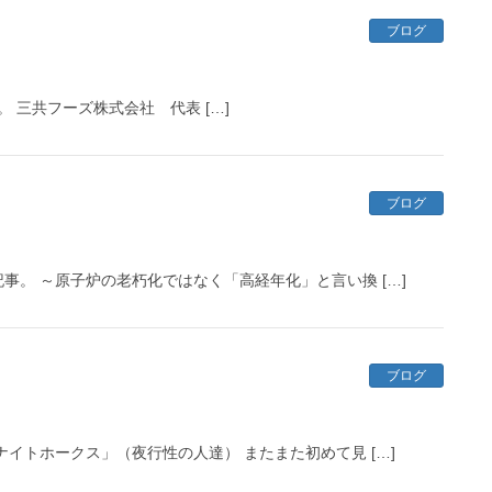
ブログ
勉強会。 三共フーズ株式会社 代表 […]
ブログ
。 ～原子炉の老朽化ではなく「高経年化」と言い換 […]
ブログ
イトホークス」（夜行性の人達） またまた初めて見 […]