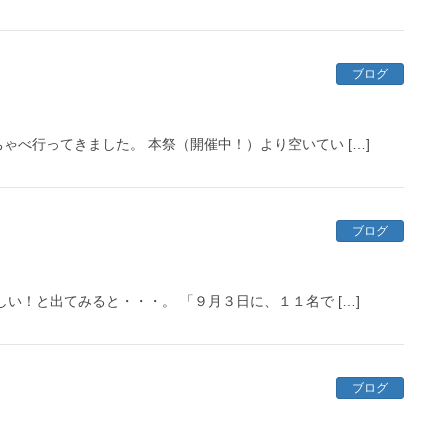
ブログ
べ行ってきました。 本祭（開催中！）より空いてい […]
ブログ
い！と出てみると・・・。 「９月３日に、１１名で […]
ブログ