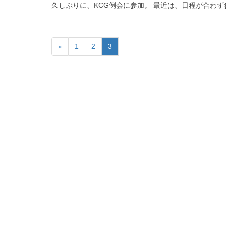
久しぶりに、KCG例会に参加。 最近は、日程が合わず
«
1
2
3