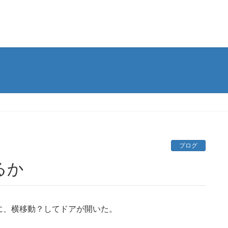
ブログ
るか
に、横移動？してドアが開いた。