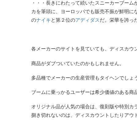
・・・長きにわたって続いたスニーカーブーム
カを筆頭に、ヨーロッパでも販売不振が鮮明に
の
ナイキ
と第２位の
アディダス
だ。栄華を誇っ
各メーカーのサイトを見ていても、ディスカウ
商品がダブついていたのかもしれません。
多品種でメーカーの生産管理もタイヘンでしょ
ブームに乗っかるユーザーは希少価値のある商
オリジナル品が人気の場合は、復刻版や特別カ
捌き切れないのは、ディスカウントしたりアウ