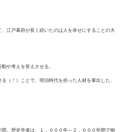
て、江戸幕府が長く続いたのは人を幸せにすることの大
行動や考えを答えさせる。
せる（！）ことで、明治時代を担った人材を輩出した、
年間。歴史学者は、１，０００年～２，０００年間で物