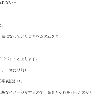
られない～。
た。
、気になっていたことをムタムタと。
〇〇〇」～とあります。
す。（当たり前）
旧字表記あり。
上級なイメージがするので、命名もそれを狙ったのかと