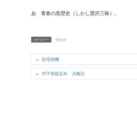
あゝ青春の黒歴史（しかし贅沢三昧）。
カテゴリー
ブログ
自宅待機
弐千壱拾五年 大晦日