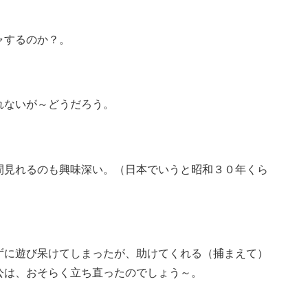
ャするのか？。
。
れないが～どうだろう。
～。
間見れるのも興味深い。（日本でいうと昭和３０年くら
ずに遊び呆けてしまったが、助けてくれる（捕まえて）
公は、おそらく立ち直ったのでしょう～。